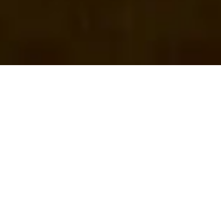
Descubra eL Camino del Conocimiento
Israel ContemporÁneo
¡Hay 11 cursos exclusivos en Español esperándote
en nuestra plataforma del Moriah College!
Garantice su acceso a un material único, analizado
por profesores de reconocida trayectoria.
¡Comprenda la complejidad del conflicto que atrae
la atención del mundo entero!