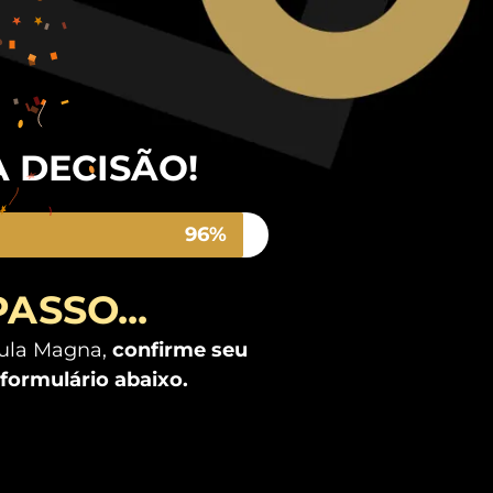
 DECISÃO!
96%
ASSO...
Aula Magna,
confirme seu
formulário abaixo
.