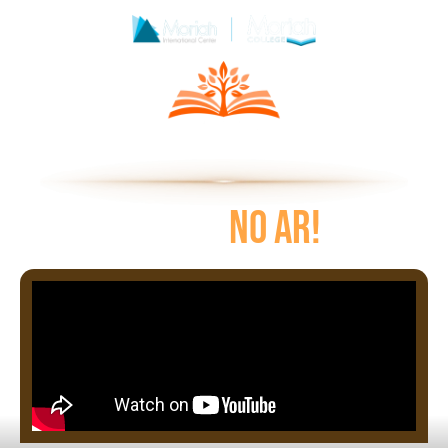
AULA 1
NO AR!